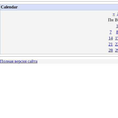
Calendar
«
Пн
В
7
14
1
21
2
28
2
Полная версия сайта