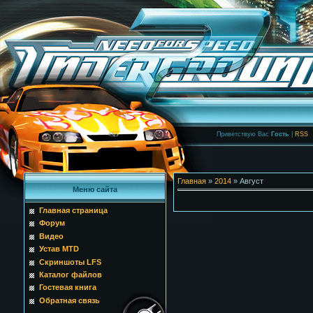
Приветствую Вас
Гость
|
RSS
Главная
»
2014
»
Август
Меню сайта
Главная страница
Форум
Видео
Устав MTD
Скриншоты LFS
Каталог файлов
Гостевая книга
Обратная связь