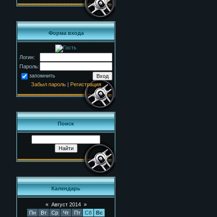
Форма входа
Логин:
Пароль:
запомнить
Забыл пароль
|
Регистрация
Поиск
Календарь
«
Август 2014
»
Пн
Вт
Ср
Чт
Пт
Сб
Вс