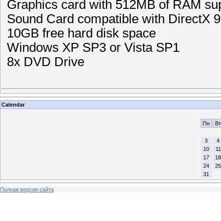
Graphics card with 512MB of RAM sup
Sound Card compatible with DirectX 9
10GB free hard disk space
Windows XP SP3 or Vista SP1
8x DVD Drive
Calendar
Пн
Вт
3
4
10
11
17
18
24
25
31
Полная версия сайта